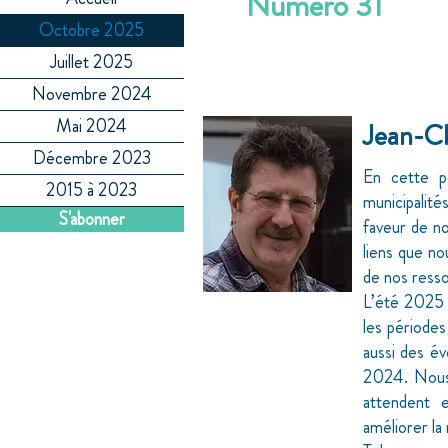
Numéro 31
Octobre 2025
Juillet 2025
Novembre 2024
Mai 2024
Jean-Cl
Décembre 2023
En cette pé
2015 à 2023
municipalité
S'abonner
faveur de nos
liens que no
de nos ress
L’été 2025 
les périodes
aussi des é
2024. Nous 
attendent e
améliorer la