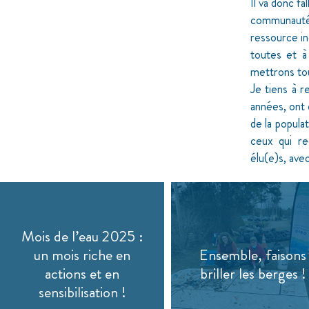
Il va donc fa
communautés
ressource in
toutes et à
mettrons tou
Je tiens à r
années, ont
de la popula
ceux qui re
élu(e)s, av
Mois de l’eau 2025 :
un mois riche en
Ensemble, faisons
actions et en
briller les berges !
sensibilisation !