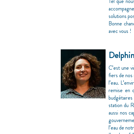
Tel que nous
accompagner
solutions pos
Bonne chanc
avec vous !
Delphin
C’est une v
fiers de nos
l’eau. L’en
remise en q
budgétaires 
station du R
aussi nos ca
gouvernemen
l’eau de not