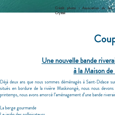
Crédit photo : Association du lac
Crystal
Coup
Une nouvelle bande rivera
à la Maison de 
Déjà deux ans que nous sommes déménagés à Saint-Didace sur l
situés en bordure de la rivière Maskinongé, nous nous devons 
printemps, nous avons amorcé l’aménagement d’une bande riveraine
La berge gourmande
Le jardin des pollinisateurs