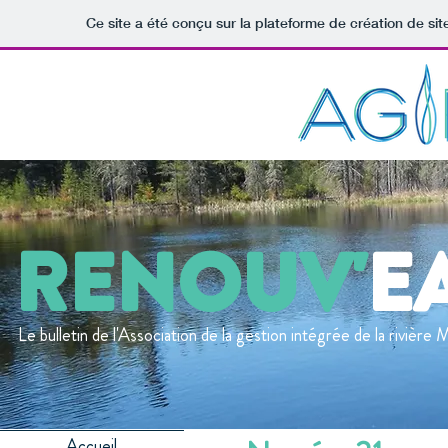
Ce site a été conçu sur la plateforme de création de sit
RENOUV'
E
Le bulletin de l'Association de la gestion intégrée de la rivière
Accueil